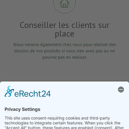
Conseiller les clients sur
place
Nous venons également chez vous pour réaliser des
dessins de vos produits si vous n'en avez pas ou ne
pouvez pas en réaliser.
office@slh-goller.de
+49 (0) 2393 / 299960
Illingheimer Str. 29