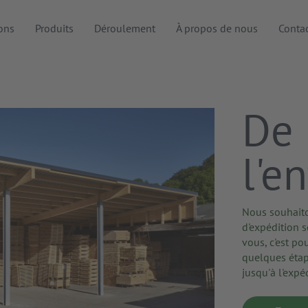
ions
Produits
Déroulement
À propos de nous
Conta
De 
l'e
Nous souhait
d'expédition s
vous, c'est p
quelques étap
jusqu'à l'expé