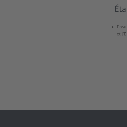
Éta
Ensui
et l'