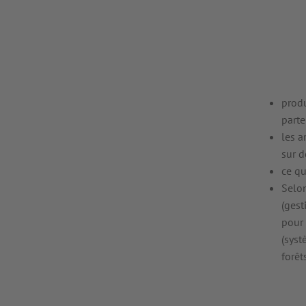
produ
parte
les a
sur 
ce qu
Selon
(gest
pour 
(syst
forêts